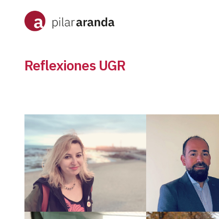
Reflexiones UGR