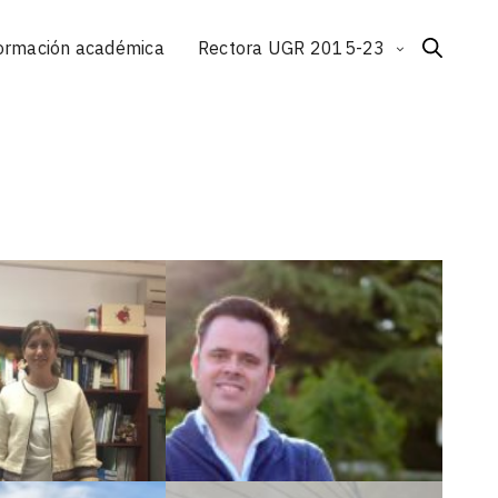
ormación académica
Rectora UGR 2015-23